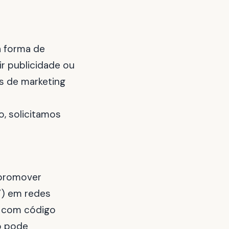
a forma de
ir publicidade ou
os de marketing
, solicitamos
 promover
r”) em redes
o com código
o pode