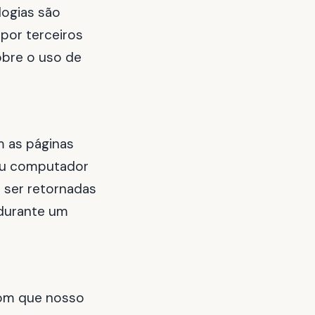
logias são
por terceiros
obre o uso de
m as páginas
seu computador
 ser retornadas
 durante um
com que nosso