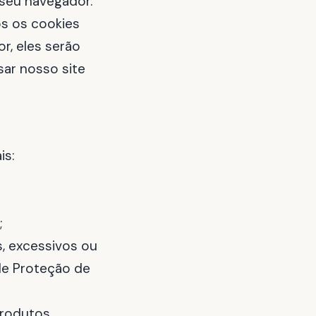
 seu navegador.
s os cookies
r, eles serão
ar nosso site
is:
;
, excessivos ou
de Proteção de
rodutos,