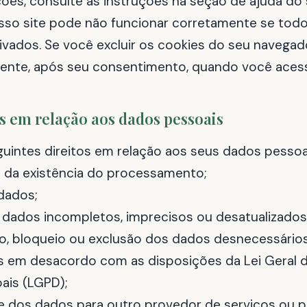
ões, consulte as instruções na seção de ajuda do
so site pode não funcionar corretamente se todo
vados. Se você excluir os cookies do seu navegado
ente, após seu consentimento, quando você acess
os em relação aos dados pessoais
uintes direitos em relação aos seus dados pessoa
 da existência do processamento;
dados;
 dados incompletos, imprecisos ou desatualizados
o, bloqueio ou exclusão dos dados desnecessários
 em desacordo com as disposições da Lei Geral 
ais (LGPD);
de dos dados para outro provedor de serviços ou p