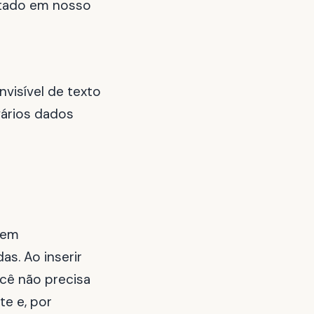
cutado em nosso
visível de texto
vários dados
nem
s. Ao inserir
ocê não precisa
e e, por