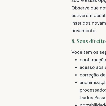
sobre essas opç
Observe que nos
estiverem desati
inseridos novam
novamente.
8. Seus direit
Você tem os seg
confirmação
acesso aos 
correção de
anonimizaçã
processados
Dados Pesso
portabilida