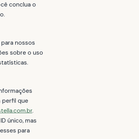
ocê conclua o
o.
e para nossos
ões sobre o uso
tatísticas.
 informações
perfil que
tella.com.br
.
 ID único, mas
resses para