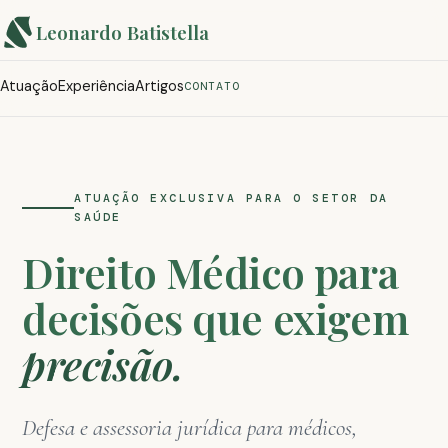
Advogado de Direito Médico e
Leonardo Batistella
Atuação
Experiência
Artigos
CONTATO
ATUAÇÃO EXCLUSIVA PARA O SETOR DA
SAÚDE
Direito Médico para
decisões que exigem
precisão.
Defesa e assessoria jurídica para médicos,