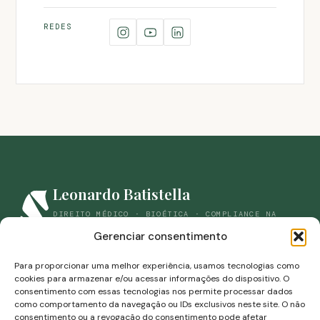
REDES
Leonardo Batistella
DIREITO MÉDICO · BIOÉTICA · COMPLIANCE NA
SAÚDE
Gerenciar consentimento
(44) 98861-9059
savianbatistella@gmail.com
Para proporcionar uma melhor experiência, usamos tecnologias como
cookies para armazenar e/ou acessar informações do dispositivo. O
Rua Campos Sales, 453-B · Zona 07 · Maringá, Paraná
consentimento com essas tecnologias nos permite processar dados
como comportamento da navegação ou IDs exclusivos neste site. O não
consentimento ou a revogação do consentimento pode afetar