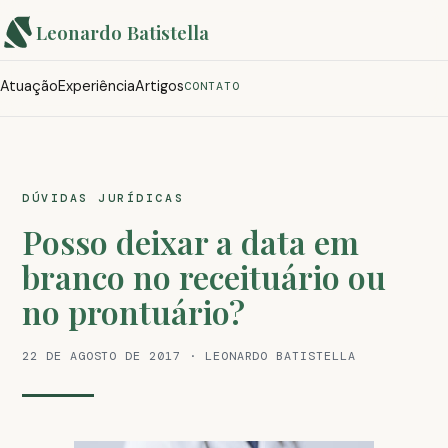
Leonardo Batistella
Atuação
Experiência
Artigos
CONTATO
DÚVIDAS JURÍDICAS
Posso deixar a data em
branco no receituário ou
no prontuário?
22 DE AGOSTO DE 2017 · LEONARDO BATISTELLA