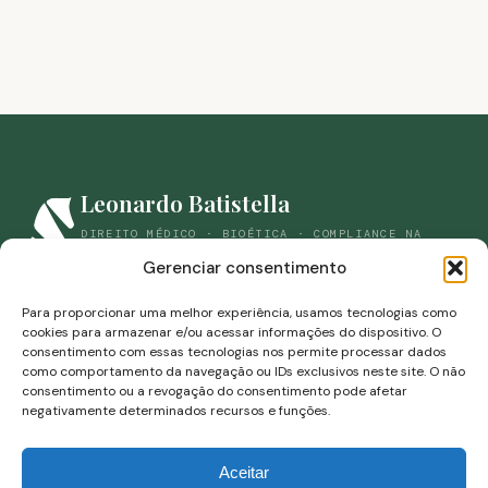
Leonardo Batistella
DIREITO MÉDICO · BIOÉTICA · COMPLIANCE NA
SAÚDE
Gerenciar consentimento
(44) 98861-9059
savianbatistella@gmail.com
Para proporcionar uma melhor experiência, usamos tecnologias como
cookies para armazenar e/ou acessar informações do dispositivo. O
Rua Campos Sales, 453-B · Zona 07 · Maringá, Paraná
consentimento com essas tecnologias nos permite processar dados
como comportamento da navegação ou IDs exclusivos neste site. O não
consentimento ou a revogação do consentimento pode afetar
negativamente determinados recursos e funções.
Aceitar
Leonardo Savian Batistella · OAB/RS 85.046