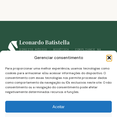
Leonardo Batistella
DIREITO MÉDICO · BIOÉTICA · COMPLIANCE NA
SAÚDE
Gerenciar consentimento
(44) 98861-9059
savianbatistella@gmail.com
Para proporcionar uma melhor experiência, usamos tecnologias como
cookies para armazenar e/ou acessar informações do dispositivo. O
Rua Campos Sales, 453-B · Zona 07 · Maringá, Paraná
consentimento com essas tecnologias nos permite processar dados
como comportamento da navegação ou IDs exclusivos neste site. O não
consentimento ou a revogação do consentimento pode afetar
negativamente determinados recursos e funções.
Aceitar
Leonardo Savian Batistella · OAB/RS 85.046
Conteúdo de caráter informativo, nos termos do Provimento