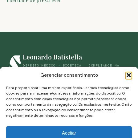
Leonardo Batistella
DIREITO MÉDICO · BIOÉTICA · COMPLIANCE NA
SAÚDE
Gerenciar consentimento
(44) 98861-9059
savianbatistella@gmail.com
Para proporcionar uma melhor experiência, usamos tecnologias como
Rua Campos Sales, 453-B · Zona 07 · Maringá, Paraná
cookies para armazenar e/ou acessar informações do dispositivo. O
consentimento com essas tecnologias nos permite processar dados
como comportamento da navegação ou IDs exclusivos neste site. O não
consentimento ou a revogação do consentimento pode afetar
negativamente determinados recursos e funções.
Aceitar
Leonardo Savian Batistella · OAB/RS 85.046