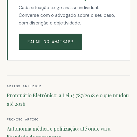
Cada situação exige análise individual.
Converse com o advogado sobre o seu caso,
com discrição e objetividade.
FALAR NO WHATSAPP
Navegação
ARTIGO ANTERIOR
de
Prontuário Eletrônico: a Lei 13.787/2018 e o que mudou
Post
até 2026
PRÓXIMO ARTIGO
Autonomia médica e politização: até onde vai a
liberdade de prescrever