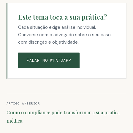
Este tema toca a sua prática?
Cada situação exige análise individual.
Converse com o advogado sobre o seu caso,
com discrição e objetividade.
FALAR NO WHATSAPP
Navegação
ARTIGO ANTERIOR
de
Como o compliance pode transformar a sua prática
Post
médica