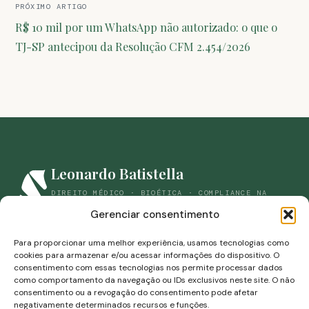
PRÓXIMO ARTIGO
R$ 10 mil por um WhatsApp não autorizado: o que o
TJ-SP antecipou da Resolução CFM 2.454/2026
Leonardo Batistella
DIREITO MÉDICO · BIOÉTICA · COMPLIANCE NA
SAÚDE
Gerenciar consentimento
(44) 98861-9059
savianbatistella@gmail.com
Para proporcionar uma melhor experiência, usamos tecnologias como
Rua Campos Sales, 453-B · Zona 07 · Maringá, Paraná
cookies para armazenar e/ou acessar informações do dispositivo. O
consentimento com essas tecnologias nos permite processar dados
como comportamento da navegação ou IDs exclusivos neste site. O não
consentimento ou a revogação do consentimento pode afetar
negativamente determinados recursos e funções.